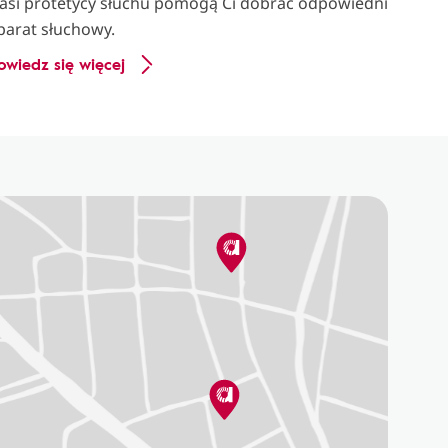
asi protetycy słuchu pomogą Ci dobrać odpowiedni
parat słuchowy.
owiedz się więcej