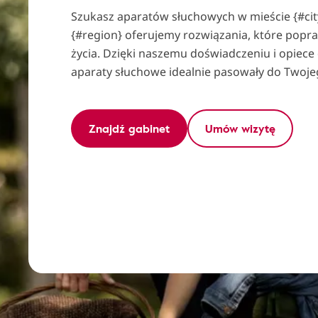
Szukasz aparatów słuchowych w mieście {#cit
{#region} oferujemy rozwiązania, które popr
życia. Dzięki naszemu doświadczeniu i opiece
aparaty słuchowe idealnie pasowały do Twojeg
Znajdź gabinet
Umów wizytę