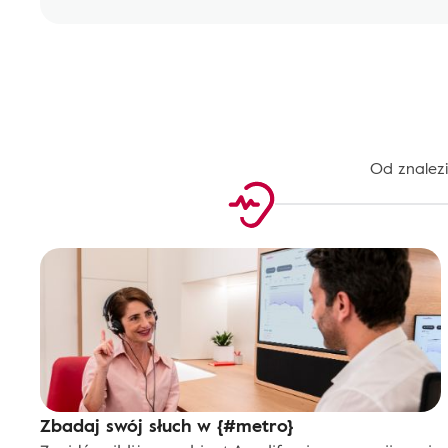
Od znalez
Zbadaj swój słuch w {#metro}