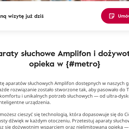
ną wizytę już dziś
Umów
raty słuchowe Amplifon i dożywo
opieka w {#metro}
rtę aparatów słuchowych Amplifon dostępnych w naszych g
Każde rozwiązanie zostało stworzone tak, aby pasowało do
, komfortu i unikalnych potrzeb słuchowych — od ultra-dys
nteligentne urządzenia.
możesz cieszyć się technologią, która dopasowuje się do Ci
ysty dźwięk w każdym otoczeniu. Przetestuj aparaty słucho
esz się dożywotnim wsparciem oraz nielimitowaną opieką 