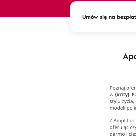
Umów się na bezpłat
Apa
Poznaj ofe
w
{#city}
. 
stylu życia
modeli po i
Z Amplifon 
oferując cz
darmo i ci