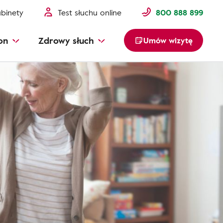
binety
Test słuchu online
800 888 899
on
Zdrowy słuch
Umów wizytę