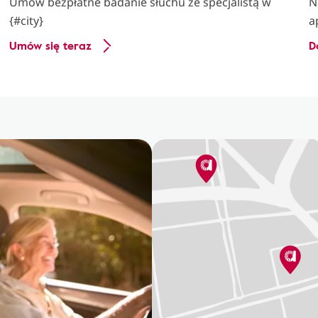
Umów bezpłatne badanie słuchu ze specjalistą w
N
{#city}
a
Umów się teraz
D