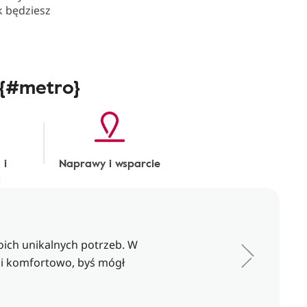
k będziesz
 {#metro}
 i
Naprawy i wsparcie
ć
oich unikalnych potrzeb. W
 i komfortowo, byś mógł