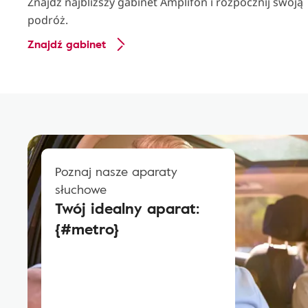
Znajdź najbliższy gabinet Amplifon i rozpocznij swoją
podróż.
Znajdź gabinet
Poznaj nasze aparaty
słuchowe
Twój idealny aparat:
{#metro}