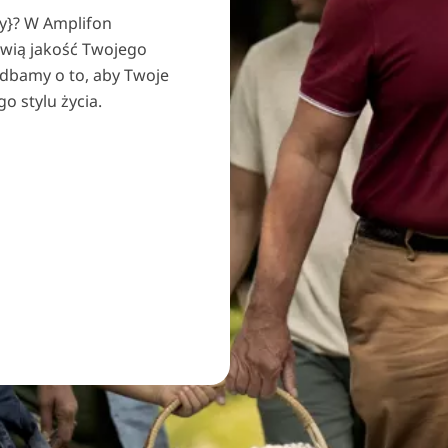
y}? W Amplifon
awią jakość Twojego
 dbamy o to, aby Twoje
o stylu życia.