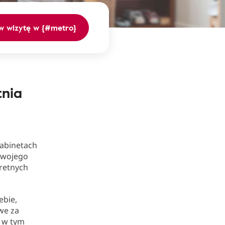
 wizytę w {#metro}
tnia
abinetach
 Twojego
kretnych
ebie,
we za
— w tym