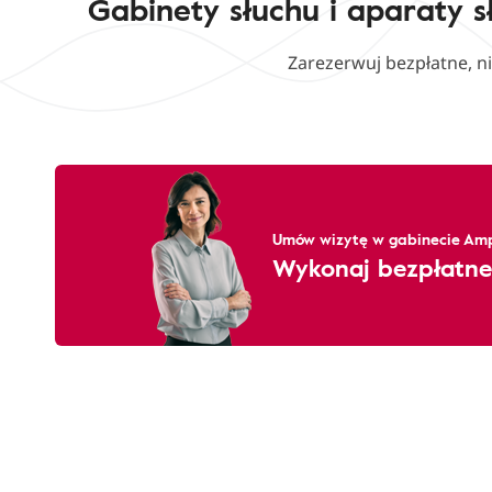
Gabinety słuchu i aparaty s
Zarezerwuj bezpłatne, n
Umów wizytę w gabinecie Amp
Wykonaj bezpłatne