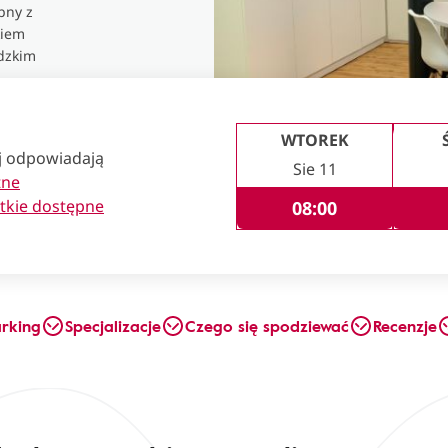
pny z
kiem
dzkim
WTOREK
ej odpowiadają
Sie 11
tne
tkie dostępne
08:00
arking
Specjalizacje
Czego się spodziewać
Recenzje