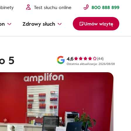
binety
Test słuchu online
800 888 899
on
Zdrowy słuch
Umów wizytę
o 5
4,6
(44)
Ostatnia aktualizacja: 2026/08/08