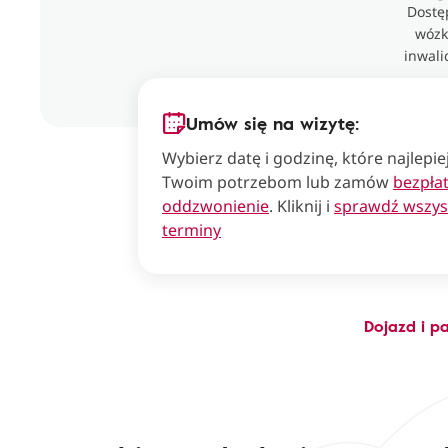
Dostę
wóz
inwali
Umów się na wizytę:
Wybierz datę i godzinę, które najlepi
Twoim potrzebom lub zamów
bezpła
oddzwonienie
. Kliknij i
sprawdź wszys
terminy
Dojazd i p