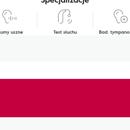
zumy uszne
Test słuchu
Bad. tympano