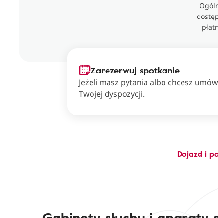
Ogóln
dostęp
płat
Zarezerwuj spotkanie
Jeżeli masz pytania albo chcesz umówi
Twojej dyspozycji.
Dojazd i p
Gabinety słuchu i aparaty 