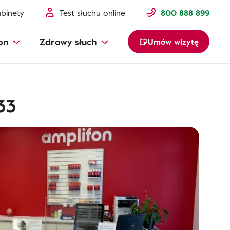
binety
Test słuchu online
800 888 899
on
Zdrowy słuch
Umów wizytę
33