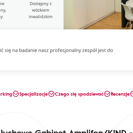
ie
Dostępny z
ny,
wózkiem
ny
inwalidzkim
ć się na badanie nasz profesjonalny zespół jest do
arking
Specjalizacje
Czego się spodziewać
Recenzje
słuchowe Gabinet Amplifon/KIND - 