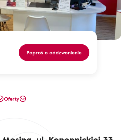
Poproś o oddzwonienie
Oferty
Mosina, ul. Konopnickiej 33