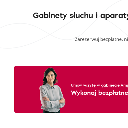
Gabinety słuchu i aparat
Zarezerwuj bezpłatne, n
Umów wizytę w gabinecie Amp
Wykonaj bezpłatne