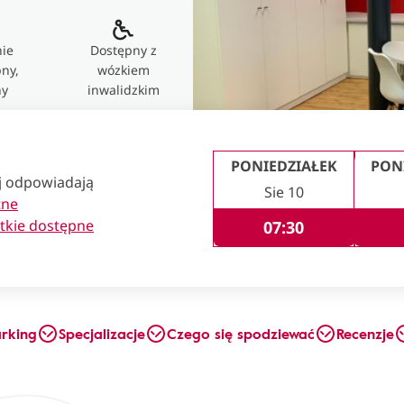
ie
Dostępny z
ny,
wózkiem
ny
inwalidzkim
PONIEDZIAŁEK
PON
ej odpowiadają
Sie 10
tne
tkie dostępne
07:30
arking
Specjalizacje
Czego się spodziewać
Recenzje