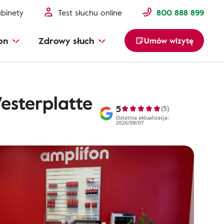
binety
Test słuchu online
800 888 899
on
Zdrowy słuch
Umów wizytę
esterplatte
5
(5)
Ostatnia aktualizacja:
2026/08/07