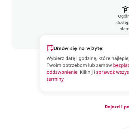
Ogóln
dostęp
płat
Umów się na wizytę:
Wybierz datę i godzinę, które najlepi
Twoim potrzebom lub zamów
bezpła
oddzwonienie
. Kliknij i
sprawdź wszys
terminy
Dojazd i p