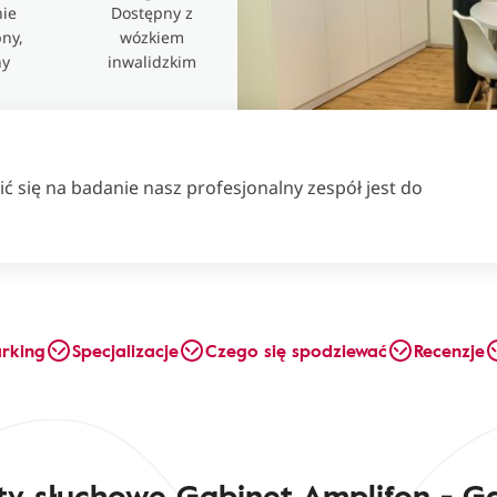
ie
Dostępny z
ny,
wózkiem
ny
inwalidzkim
ć się na badanie nasz profesjonalny zespół jest do
arking
Specjalizacje
Czego się spodziewać
Recenzje
ty słuchowe Gabinet Amplifon - Gd