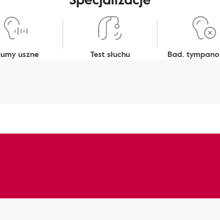
zumy uszne
Test słuchu
Bad. tympano