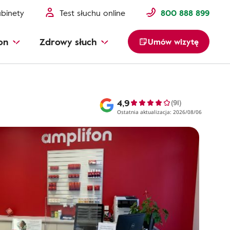
binety
Test słuchu online
800 888 899
on
Zdrowy słuch
Umów wizytę
4,9
(91)
Ostatnia aktualizacja: 2026/08/06