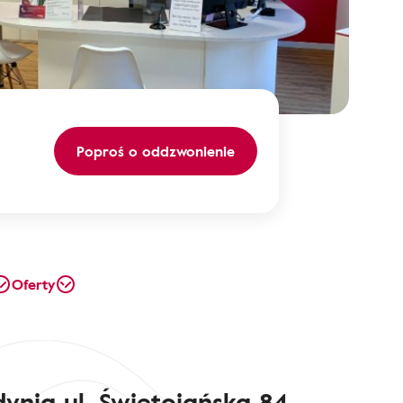
Poproś o oddzwonienie
Oferty
ynia ul. Świętojańska 84