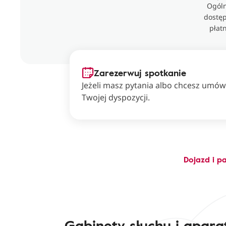
Ogóln
dostęp
płat
Zarezerwuj spotkanie
Jeżeli masz pytania albo chcesz umówi
Twojej dyspozycji.
Dojazd i p
Gabinety słuchu i apara