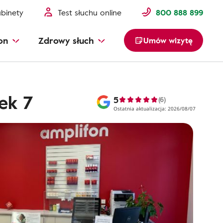
binety
Test słuchu online
800 888 899
on
Zdrowy słuch
Umów wizytę
ek 7
5
(6)
Ostatnia aktualizacja: 2026/08/07