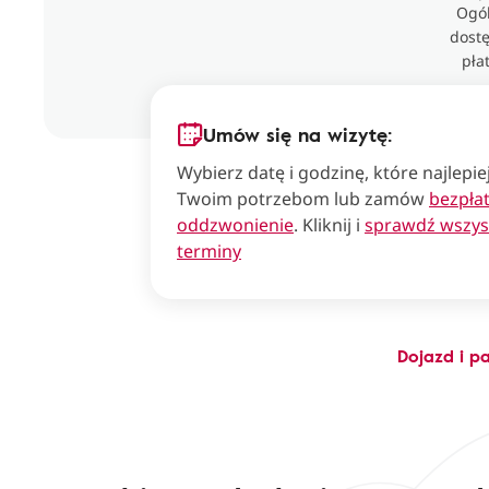
Ogól
dostę
pła
Umów się na wizytę:
Wybierz datę i godzinę, które najlepi
Twoim potrzebom lub zamów
bezpła
oddzwonienie
. Kliknij i
sprawdź wszys
terminy
Dojazd i p