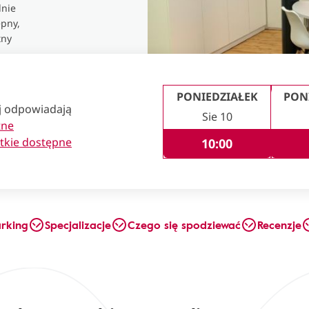
nie
pny,
tny
PONIEDZIAŁEK
PON
ej odpowiadają
Sie 10
tne
tkie dostępne
10:00
arking
Specjalizacje
Czego się spodziewać
Recenzje