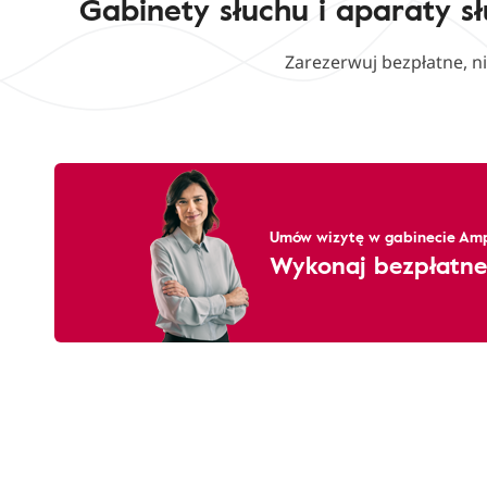
Gabinety słuchu i aparaty s
Zarezerwuj bezpłatne, n
Umów wizytę w gabinecie Amp
Wykonaj bezpłatne