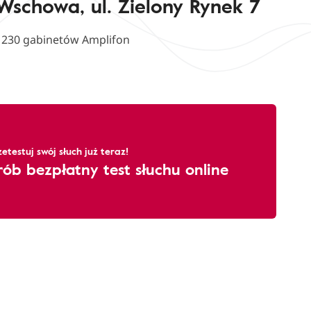
Wschowa, ul. Zielony Rynek 7
d 230 gabinetów Amplifon
zetestuj swój słuch już teraz!
rób bezpłatny test słuchu online