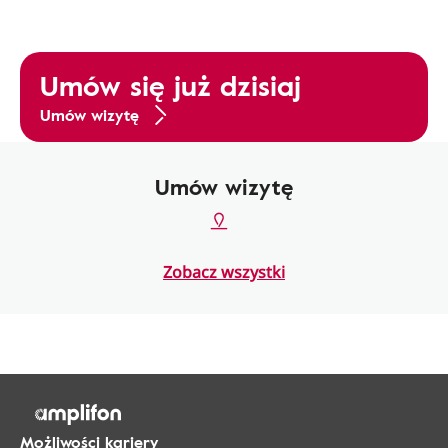
Umów się już dzisiaj
Umów wizytę
Umów wizytę
Zobacz wszystki
Możliwości kariery