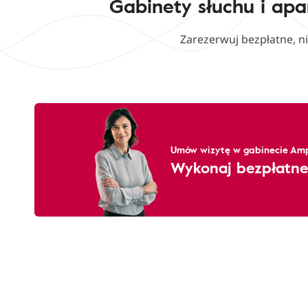
Gabinety słuchu i apa
Zarezerwuj bezpłatne, n
Umów wizytę w gabinecie Amp
Wykonaj bezpłatne