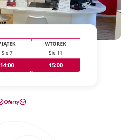
PIĄTEK
WTOREK
Sie 7
Sie 11
14:00
15:00
Oferty