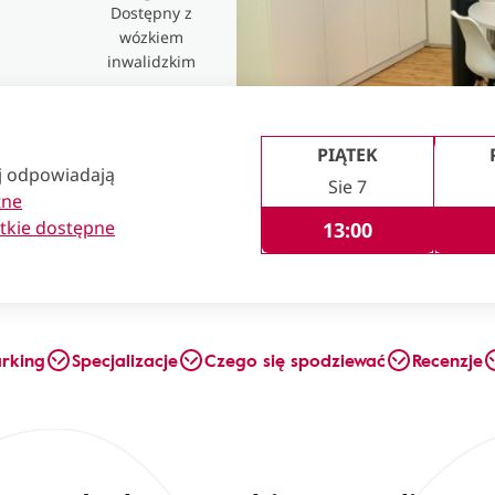
Dostępny z
wózkiem
inwalidzkim
PIĄTEK
ej odpowiadają
Sie 7
tne
tkie dostępne
13:00
arking
Specjalizacje
Czego się spodziewać
Recenzje