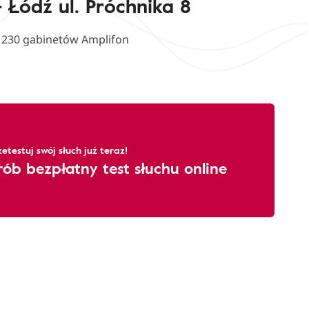
 Łódź ul. Próchnika 8
d 230 gabinetów Amplifon
zetestuj swój słuch już teraz!
rób bezpłatny test słuchu online