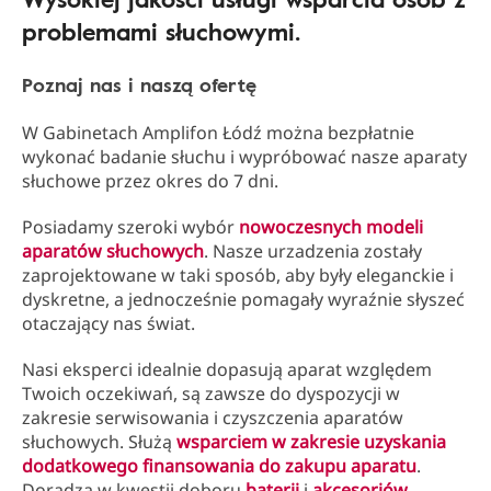
problemami słuchowymi.
Poznaj nas i naszą ofertę
W Gabinetach Amplifon Łódź można bezpłatnie
wykonać badanie słuchu i wypróbować nasze aparaty
słuchowe przez okres do 7 dni.
Posiadamy szeroki wybór
nowoczesnych modeli
aparatów słuchowych
. Nasze urzadzenia zostały
zaprojektowane w taki sposób, aby były eleganckie i
dyskretne, a jednocześnie pomagały wyraźnie słyszeć
otaczający nas świat.
Nasi eksperci idealnie dopasują aparat względem
Twoich oczekiwań, są zawsze do dyspozycji w
zakresie serwisowania i czyszczenia aparatów
słuchowych. Służą
wsparciem w zakresie uzyskania
dodatkowego finansowania do zakupu aparatu
.
Doradzą w kwestii doboru
baterii
i
akcesoriów
.