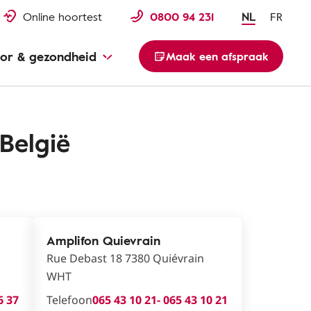
Online hoortest
0800 94 231
NL
FR
or & gezondheid
Maak een afspraak
België
Amplifon Quievrain
Rue Debast 18 7380 Quiévrain
WHT
6 37
Telefoon
065 43 10 21
- 065 43 10 21