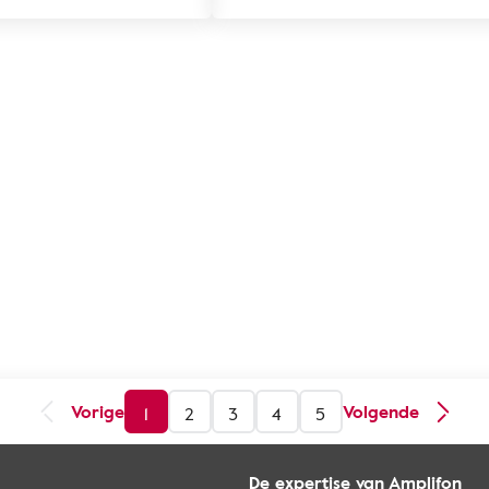
Vorige
Volgende
1
2
3
4
5
De expertise van Amplifon