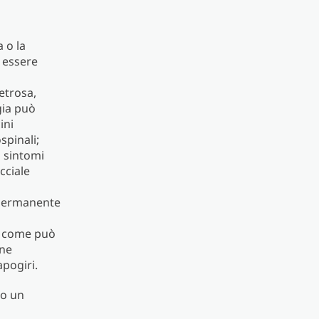
a o la
ò essere
petrosa,
gia può
ini
spinali;
i sintomi
cciale
o permanente
o, come può
one
apogiri.
io un