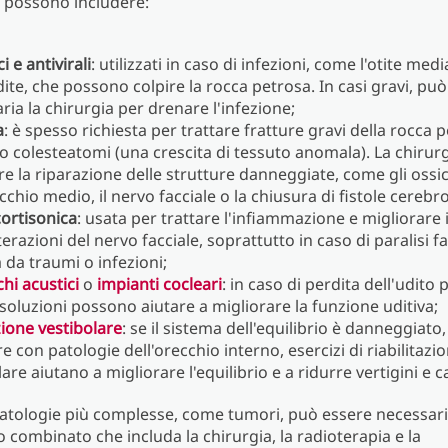
 possono includere:
i e antivirali
: utilizzati in caso di infezioni, come l'otite medi
ite, che possono colpire la rocca petrosa. In casi gravi, pu
ria la chirurgia per drenare l'infezione;
a
: è spesso richiesta per trattare fratture gravi della rocca 
o colesteatomi (una crescita di tessuto anomala). La chirur
re la riparazione delle strutture danneggiate, come gli ossic
cchio medio, il nervo facciale o la chiusura di fistole cerebro
cortisonica
: usata per trattare l'infiammazione e migliorare 
terazioni del nervo facciale, soprattutto in caso di paralisi fa
 da traumi o infezioni;
hi acustici
o
impianti cocleari
: in caso di perdita dell'udit
soluzioni possono aiutare a migliorare la funzione uditiva;
zione vestibolare
: se il sistema dell'equilibrio è danneggiat
e con patologie dell'orecchio interno, esercizi di riabilitazi
are aiutano a migliorare l'equilibrio e a ridurre vertigini e c
patologie più complesse, come tumori, può essere necessar
 combinato che includa la chirurgia, la radioterapia e la