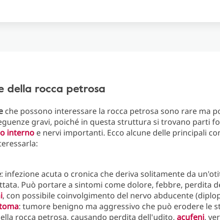
e della rocca petrosa
ie
che possono interessare la rocca petrosa sono rare ma 
guenze gravi, poiché in questa struttura si trovano parti 
o interno
e nervi importanti. Ecco alcune delle principali co
eressarla:
e
: infezione acuta o cronica che deriva solitamente da un'ot
ttata. Può portare a sintomi come dolore, febbre, perdita de
i
, con possibile coinvolgimento del nervo abducente (diplop
atoma
: tumore benigno ma aggressivo che può erodere le s
ella rocca petrosa, causando perdita dell'udito,
acufeni
, ver