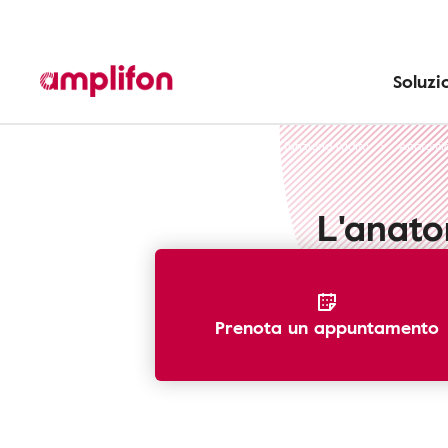
Soluzi
Riconoscere la perdita dell'udito
Come funziona l'udito
Anatomia
L'anato
Prenota un appuntamento