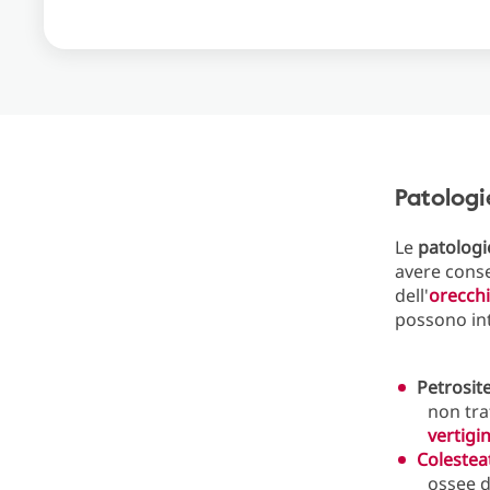
Patologi
Le
patolog
avere conse
dell'
orecchi
possono int
Petrosit
non tra
vertigin
Coleste
ossee d