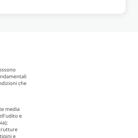
possono
fondamentali
ndizioni che
ite media
ll'udito e
ia);
trutture
tigini e