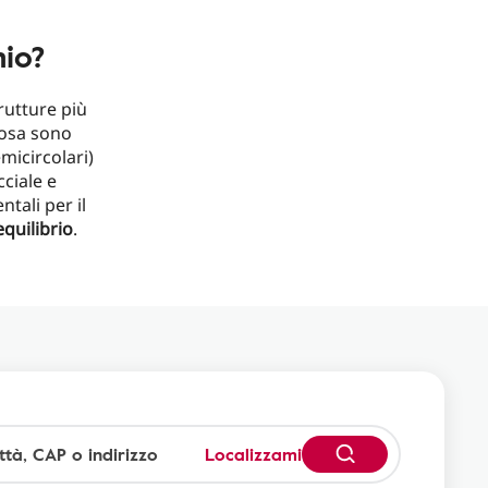
hio?
rutture più
rosa sono
emicircolari)
cciale e
tali per il
quilibrio
.
Localizzami