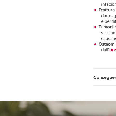
infezion
Frattura
dannegg
e perdit
Tumori
:
vestibo
causand
Osteomie
dall'
ore
Conseguen