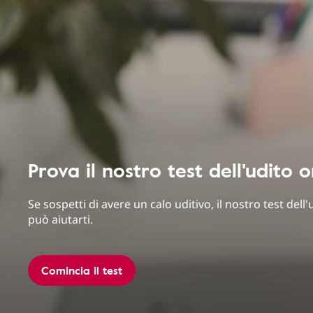
Prova il nostro test dell'udito o
Se sospetti di avere un calo uditivo, il nostro test dell'
può aiutarti.
Comincia il test