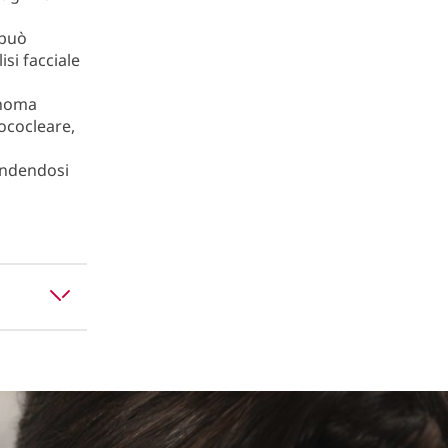
 può
si facciale
nnoma
lococleare,
fondendosi