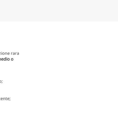
zione rara
medio o
o;
cente;