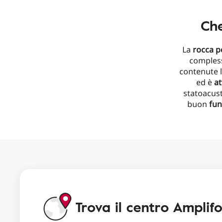
Che
La
rocca p
compless
contenute 
ed è
at
statoacust
buon
fun
Trova il centro Amplifo