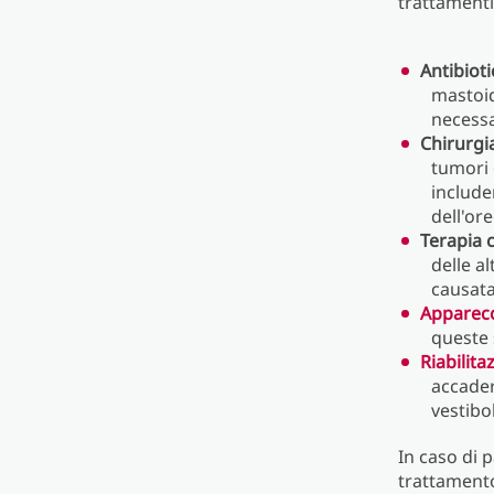
trattamenti
Antibiotic
mastoid
necessa
Chirurgi
tumori 
include
dell'ore
Terapia 
delle al
causata
Apparecc
queste 
Riabilita
accader
vestibol
In caso di 
trattamento