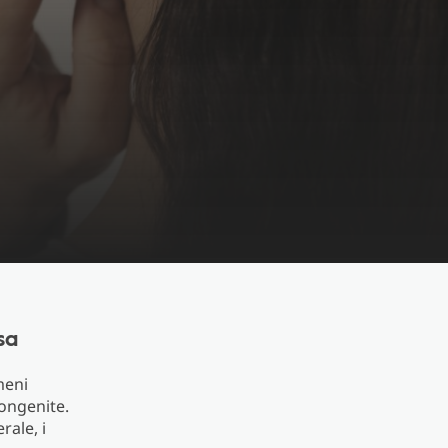
sa
meni
congenite.
rale, i