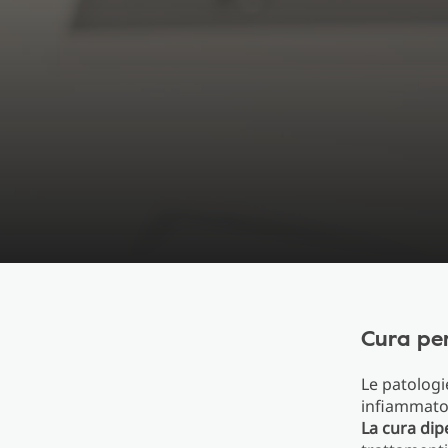
Cura per
Le patologi
infiammator
La cura dip