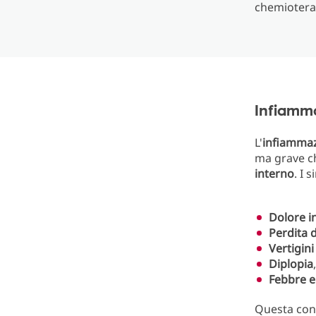
chemiotera
Infiamma
L'
infiammaz
ma grave c
interno
. I 
Dolore i
Perdita d
Vertigini
Diplopia
Febbre e
Questa con