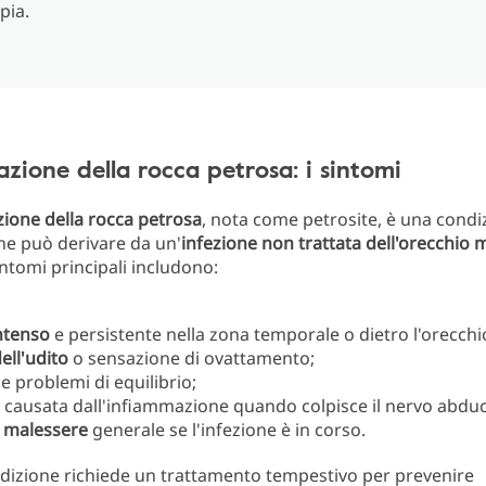
pia.
zione della rocca petrosa: i sintomi
ione della rocca petrosa
, nota come petrosite, è una condi
he può derivare da un'
infezione non trattata dell'orecchio 
sintomi principali includono:
ntenso
e persistente nella zona temporale o dietro l'orecchi
ell'udito
o sensazione di ovattamento;
e problemi di equilibrio;
, causata dall'infiammazione quando colpisce il nervo abdu
 malessere
generale se l'infezione è in corso.
dizione richiede un trattamento tempestivo per prevenire