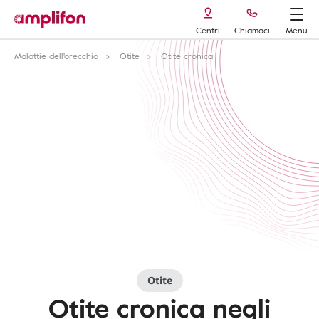
Centri
Chiamaci
Menu
Malattie dell'orecchio
Otite
Otite cronica
Otite
Otite cronica negli