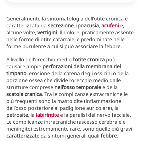
Generalmente la sintomatologia dell’otite cronica è
caratterizzata da
secrezione
,
ipoacusia
,
acufeni
e,
alcune volte,
vertigini
. Il dolore, praticamente assente
nelle forme di otite catarrale, è predominate nelle
forme purulente a cui si può associare la febbre.
A livello dell’orecchio medio
l’otite
cronica
può
causare ampie
perforazioni
della membrana del
timpano
, erosione della catena degli ossicini o della
porzione ossea che divide l’orecchio medio dalle
strutture comprese
nell’osso
temporale
e della
scatola
cranica
. Tra le complicanze extracraniche le
più frequenti sono la mastoidite (infiammazione
dell’osso posteriore al padiglione auricolare), la
petrosite
, la
labirintite
e la paralisi del nervo facciale.
Le complicanze intracraniche (ascesso cerebrale e
meningite) estremamente rare, sono quelle più gravi
caratterizzate
da sintomi generali quali
febbre
,