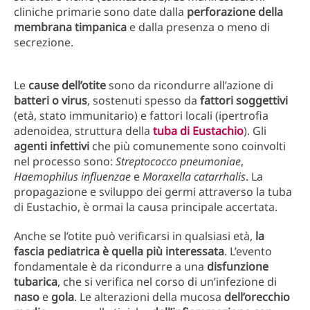
cliniche primarie sono date dalla
perforazione
della
membrana
timpanica
e dalla presenza o meno di
secrezione.
Le
cause
dell’otite
sono da ricondurre all’azione di
batteri o virus
, sostenuti spesso da
fattori
soggettivi
(età, stato immunitario) e fattori locali (ipertrofia
adenoidea, struttura della
tuba di Eustachio
). Gli
agenti
infettivi
che più comunemente sono coinvolti
nel processo sono:
Streptococco pneumoniae
,
Haemophilus influenzae
e
Moraxella catarrhalis
. La
propagazione e sviluppo dei germi attraverso la tuba
di Eustachio, è ormai la causa principale accertata.
Anche se l’otite può verificarsi in qualsiasi età,
la
fascia pediatrica è quella più interessata
. L’evento
fondamentale è da ricondurre a una
disfunzione
tubarica
, che si verifica nel corso di un’infezione di
naso
e
gola
. Le alterazioni della mucosa
dell’orecchio