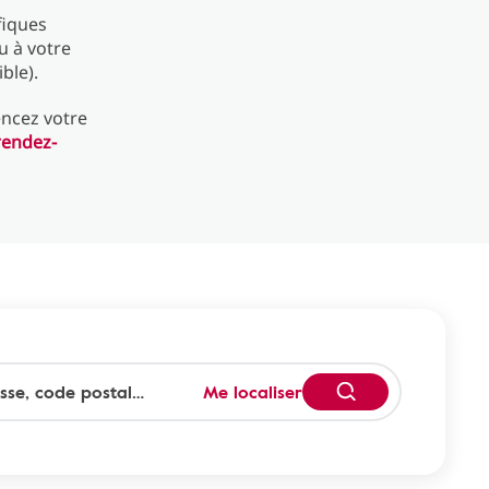
fiques
u à votre
ble).
encez votre
rendez-
Me localiser