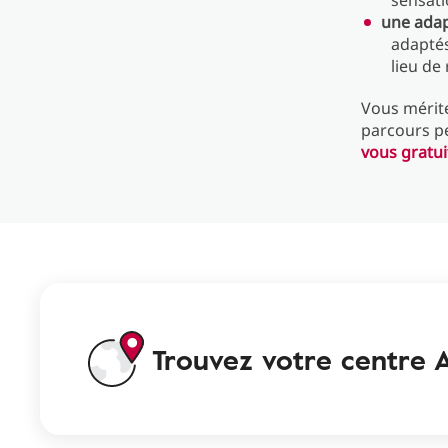
sensati
une adapt
adaptés
lieu de
Vous mérit
parcours p
vous gratui
Trouvez votre centre A