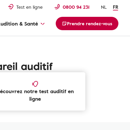
Test en ligne
0800 94 231
NL
FR
udition & Santé
Prendre rendez-vous
eil auditif
écouvrez notre test auditif en
ligne