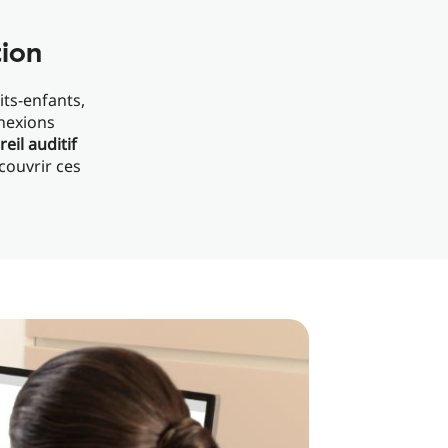
tion
its-enfants,
nexions
eil auditif
couvrir ces