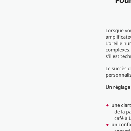
Lorsque vou
amplificat
L'oreille h
complexes. 
s'il est te
Le succès d
personnali
Un réglage 
une clar
de la p
café à 
un confo