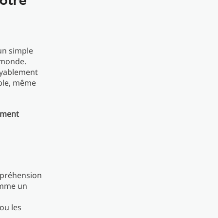
un simple
 monde.
royablement
able, même
ement
mpréhension
comme un
 ou les