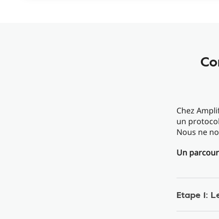
Co
Chez Amplif
un protocol
Nous ne nou
Un parcours
Etape 1: L