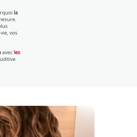
urquoi
la
 mesure.
plus
vie, vos
u
avec
les
uditive