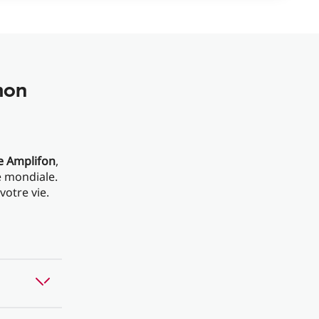
mon
e Amplifon
,
e mondiale.
otre vie.