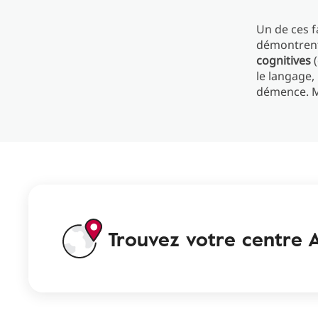
Un de ces f
démontrent
cognitives
(
le langage,
démence. M
Trouvez votre centre A