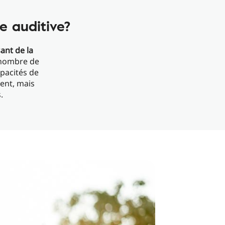
e auditive?
ant de la
 nombre de
apacités de
ment, mais
.