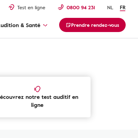
Test en ligne
0800 94 231
NL
FR
udition & Santé
Prendre rendez-vous
 perte auditive
écouvrez notre test auditif en
ligne