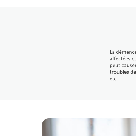
La démence
affectées e
peut causer
troubles d
etc.