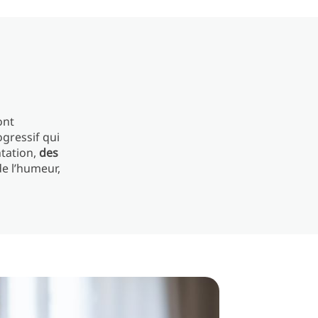
ont
ogressif qui
ntation,
des
e l’humeur,