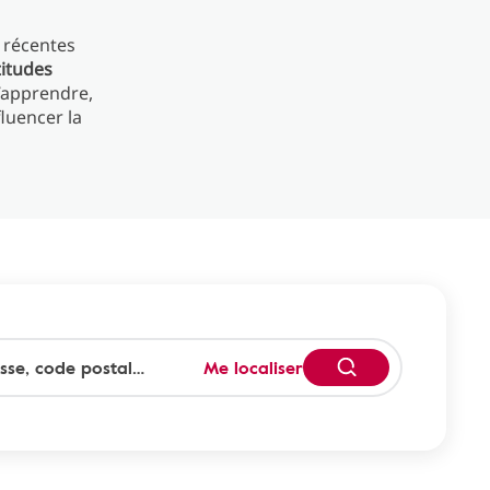
s récentes
titudes
d’apprendre,
fluencer la
Me localiser