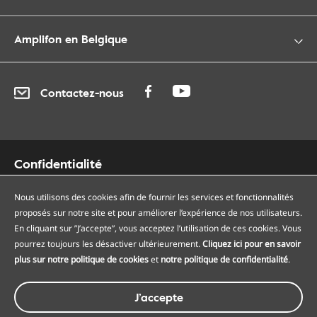
Amplifon en Belgique
Contactez-nous
Confidentialité
Cookies
Accessibilité
Nous utilisons des cookies afin de fournir les services et fonctionnalités
proposés sur notre site et pour améliorer l’expérience de nos utilisateurs.
Plan du site
En cliquant sur ”J’accepte”, vous acceptez l’utilisation de ces cookies. Vous
Nos centres auditifs
pourrez toujours les désactiver ultérieurement.
Cliquez ici pour en savoir
Nos points de services
plus sur notre politique de cookies
et
notre politique de confidentialité
.
Conditions générales
J’accepte
© Amplifon, 2026 - TVA BE0418975266