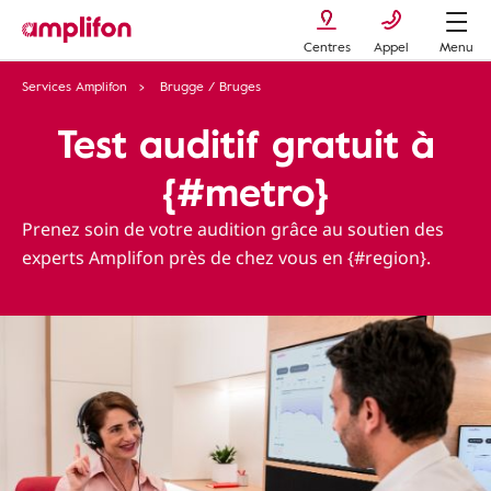
Centres
Appel
Menu
Services Amplifon
Brugge / Bruges
Test auditif gratuit à
{#metro}
Prenez soin de votre audition grâce au soutien des
experts Amplifon près de chez vous en {#region}.