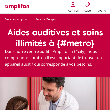
Centres
Appel
Menu
Services Amplifon
Mons / Bergen
Aides auditives et soins
illimités à {#metro}
Dans notre centre auditif Amplifon à {#city}, nous
comprenons combien il est important de trouver un
appareil auditif qui corresponde à vos besoins.