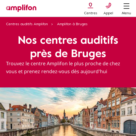
Centres
Appel
Menu
Centres auditifs Amplifon
Amplifon à Bruges
Nos centres auditifs
près de Bruges
Trouvez le centre Amplifon le plus proche de chez
vous et prenez rendez-vous dès aujourd'hui