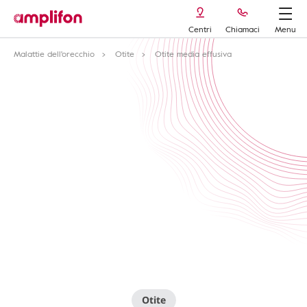
Centri
Chiamaci
Menu
Malattie dell'orecchio
Otite
Otite media effusiva
Otite