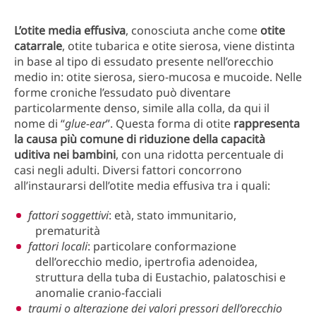
L’otite media effusiva
, conosciuta anche come
otite
catarrale
, otite tubarica e otite sierosa, viene distinta
in base al tipo di essudato presente nell’orecchio
medio in: otite sierosa, siero-mucosa e mucoide. Nelle
forme croniche l’essudato può diventare
particolarmente denso, simile alla colla, da qui il
nome di “
glue-ear
”. Questa forma di otite
rappresenta
la causa più comune di riduzione della capacità
uditiva nei bambini
, con una ridotta percentuale di
casi negli adulti. Diversi fattori concorrono
all’instaurarsi dell’otite media effusiva tra i quali:
fattori soggettivi
: età, stato immunitario,
prematurità
fattori locali
: particolare conformazione
dell’orecchio medio, ipertrofia adenoidea,
struttura della tuba di Eustachio, palatoschisi e
anomalie cranio-facciali
traumi o alterazione dei valori pressori dell’orecchio