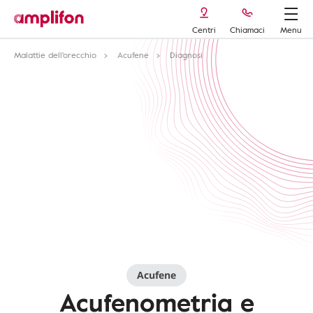
Centri
Chiamaci
Menu
Malattie dell'orecchio
Acufene
Diagnosi
Acufene
Acufenometria e