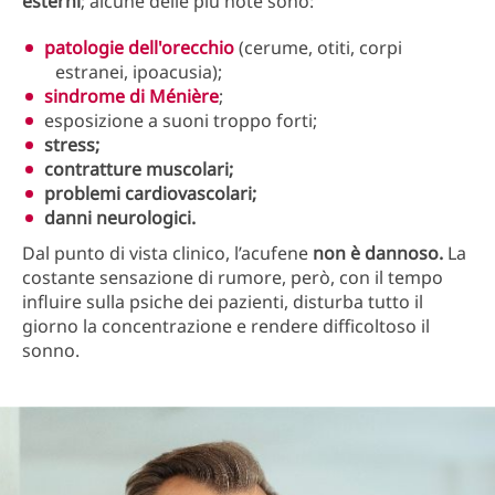
esterni
; alcune delle più note sono:
patologie dell'orecchio
(cerume, otiti, corpi
estranei, ipoacusia);
sindrome di Ménière
;
esposizione a suoni troppo forti;
stress;
contratture muscolari;
problemi cardiovascolari;
danni neurologici.
Dal punto di vista clinico, l’acufene
non è dannoso.
La
costante sensazione di rumore, però, con il tempo
influire sulla psiche dei pazienti, disturba tutto il
giorno la concentrazione e rendere difficoltoso il
sonno.