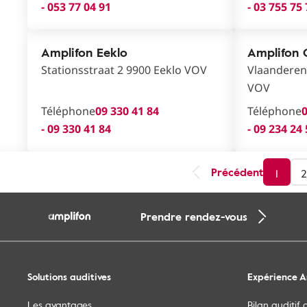
- 053 77 04 91
- 03 755 75
Amplifon Eeklo
Amplifon
Stationsstraat 2 9900 Eeklo VOV
Vlaanderen
VOV
Téléphone
09 330 41 84
Téléphone
0
- 09 330 41 84
- 09 234 24
Précédent
1
2
Prendre rendez-vous
Solutions auditives
Expérience A
Les avantages
Bilan auditif 