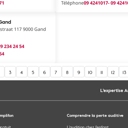
 71
Téléphone
09 4241017
- 09 424
 Gand
straat 117 9000 Gand
9 234 24 54
 54
3
4
5
6
7
8
9
10
11
12
13
L'expertise 
mplifon
Comprendre la perte auditive
gratuit
L'audition chez l'enfant