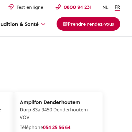
Test en ligne
0800 94 231
NL
FR
udition & Santé
Prendre rendez-vous
Amplifon Denderhoutem
e
Dorp 83a 9450 Denderhoutem
VOV
Téléphone
054 25 56 64