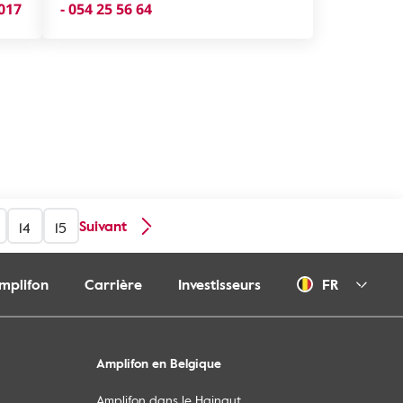
1017
- 054 25 56 64
Suivant
14
15
Amplifon
Carrière
Investisseurs
FR
Amplifon en Belgique
Amplifon dans le Hainaut