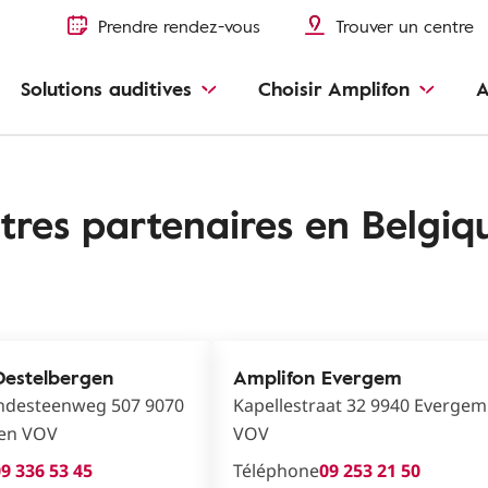
Prendre rendez-vous
Trouver un centre
Solutions auditives
Choisir Amplifon
A
entres partenaires en Belgiq
Destelbergen
Amplifon Evergem
desteenweg 507 9070
Kapellestraat 32 9940 Evergem
gen VOV
VOV
9 336 53 45
Téléphone
09 253 21 50