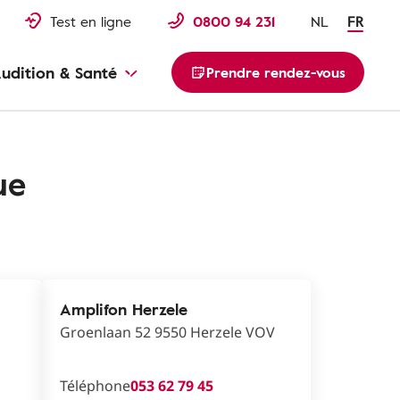
Test en ligne
0800 94 231
NL
FR
udition & Santé
Prendre rendez-vous
ue
Amplifon Herzele
Groenlaan 52 9550 Herzele VOV
Téléphone
053 62 79 45