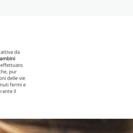
attiva da
bambini
e effettuato
che, pur
ni delle vie
nuti fermi e
rante il