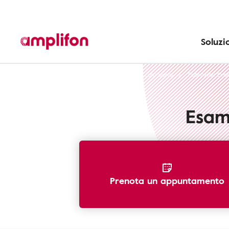
Soluzi
Riconoscere la perdita dell'udito
Segni calo udito
Potenziali Evoc
Esame
Prenota un appuntamento