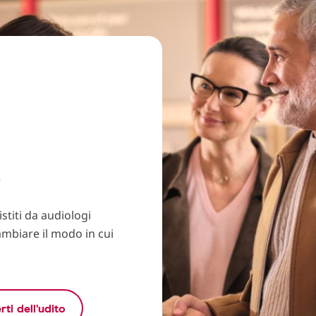
?
stiti da audiologi
ambiare il modo in cui
rti dell'udito