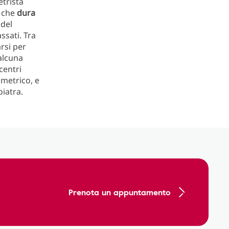
etrista
, che
dura
 del
ssati. Tra
rsi per
 alcuna
centri
ometrico, e
iatra.
Prenota un appuntamento