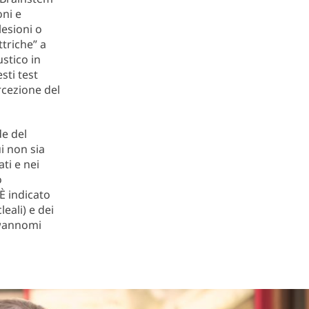
oni e
lesioni o
ttriche” a
ustico in
sti test
rcezione del
de del
ui non sia
ti e nei
o
 È indicato
eali) e dei
hwannomi