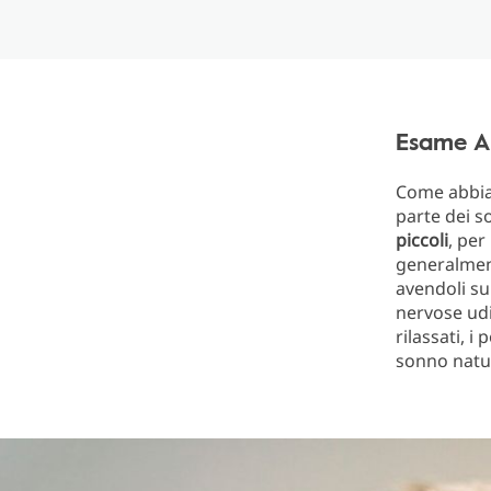
Esame A
Come abbiam
parte dei s
piccoli
, per
generalment
avendoli su
nervose udi
rilassati, i
sonno natur