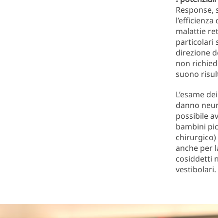
Response,
l’efficienza
malattie re
particolari 
direzione de
non richied
suono risult
L’esame dei 
danno neuro
possibile a
bambini pic
chirurgico) 
anche per l
cosiddetti 
vestibolari.