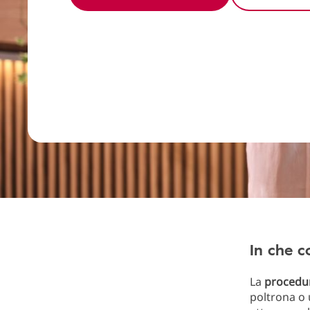
In che c
La
procedur
poltrona o 