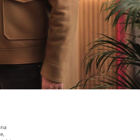
una
e,