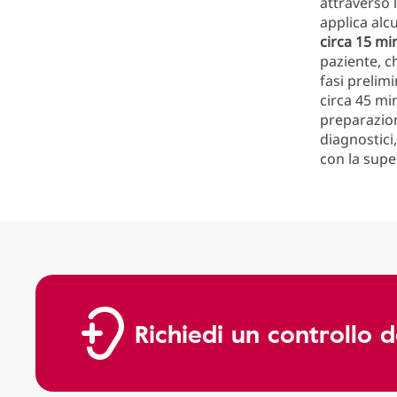
attraverso l
applica alcu
circa 15 mi
paziente, c
fasi prelim
circa 45 min
preparazion
diagnostici
con la supe
Richiedi un controllo d