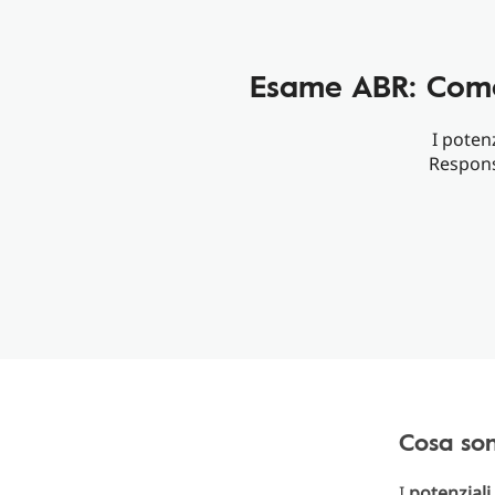
Esame ABR: Come 
I poten
Respons
Cosa son
I
potenziali 