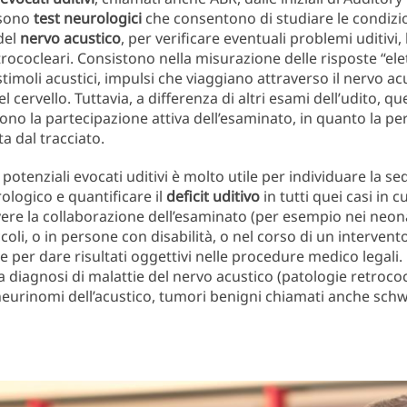
 sono
test neurologici
che consentono di studiare le condizi
 del
nervo acustico
, per verificare eventuali problemi uditivi, 
trococleari. Consistono nella misurazione delle risposte “ele
stimoli acustici, impulsi che viaggiano attraverso il nervo ac
l cervello. Tuttavia, a differenza di altri esami dell’udito, que
ono la partecipazione attiva dell’esaminato, in quanto la pe
a dal tracciato.
potenziali evocati uditivi è molto utile per individuare la se
logico e quantificare il
deficit uditivo
in tutti quei casi in c
vere la collaborazione dell’esaminato (per esempio nei neona
coli, o in persone con disabilità, o nel corso di un intervent
e per dare risultati oggettivi nelle procedure medico legali.
a diagnosi di malattie del nervo acustico (patologie retrococl
neurinomi dell’acustico, tumori benigni chiamati anche sc