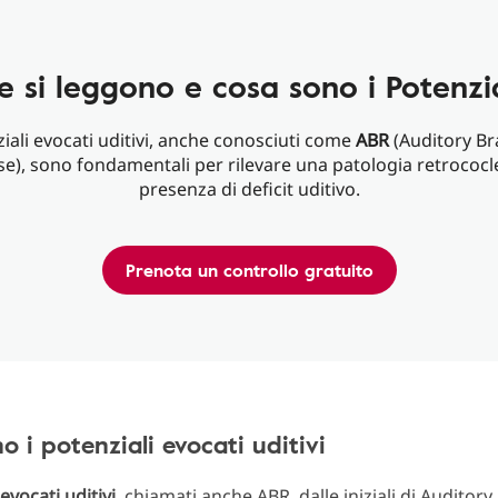
si leggono e cosa sono i Potenzial
ziali evocati uditivi, anche conosciuti come
ABR
(Auditory B
e), sono fondamentali per rilevare una patologia retrococle
presenza di deficit uditivo.
Prenota un controllo gratuito
o i potenziali evocati uditivi
evocati uditivi
, chiamati anche ABR, dalle iniziali di Auditor