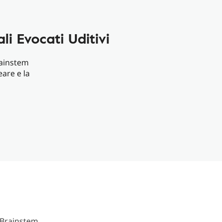
i Evocati Uditivi
rainstem
are e la
y Brainstem