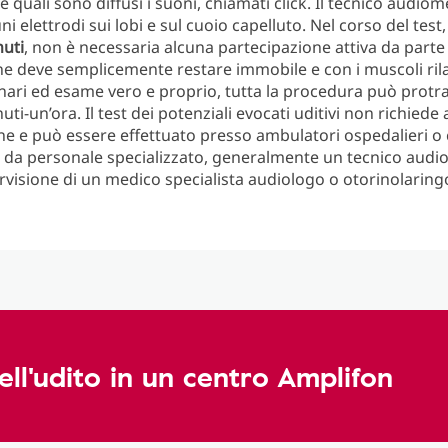
e quali sono diffusi i suoni, chiamati click. Il tecnico audiom
ni elettrodi sui lobi e sul cuoio capelluto. Nel corso del test
nuti
, non è necessaria alcuna partecipazione attiva da parte
he deve semplicemente restare immobile e con i muscoli rila
inari ed esame vero e proprio, tutta la procedura può protra
uti-un’ora. Il test dei potenziali evocati uditivi non richiede
e e può essere effettuato presso ambulatori ospedalieri o 
, da personale specializzato, generalmente un tecnico audi
rvisione di un medico specialista audiologo o otorinolaringo
ell'udito in un centro Amplifon