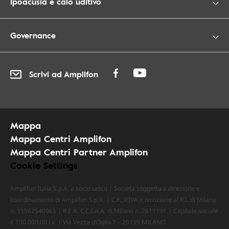
Ipoacusia e calo uditivo
Governance
Scrivi ad Amplifon
Mappa
Mappa Centri Amplifon
Mappa Centri Partner Amplifon
Cookie Settings
Amplifon Italia S.p.A. a socio unico | Società soggetta a direzione e
coordinamento di Amplifon S.p.A. | C.F., P.IVA e iscrizione al R.I. di Milano
n. 11567540965 | R.E.A. C.C.I.A.A. di Milano n. 2611191 | Capitale sociale
€ 100.000,00 i.v. | Via Vezza d’Oglio 7 – 20139 MILANO