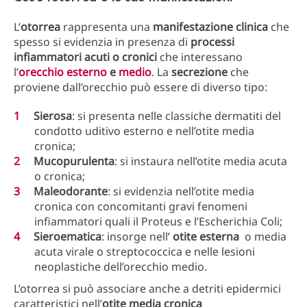
L’
otorrea
rappresenta una
manifestazione clinica
che
spesso si evidenzia in presenza di
processi
infiammatori acuti o cronici
che interessano
l’
orecchio esterno
e
medio
. La
secrezione
che
proviene dall’orecchio può essere di diverso tipo:
Sierosa
: si presenta nelle classiche dermatiti del
condotto uditivo esterno e nell’otite media
cronica;
Mucopurulenta
: si instaura nell’otite media acuta
o cronica;
Maleodorante
: si evidenzia nell’otite media
cronica con concomitanti gravi fenomeni
infiammatori quali il Proteus e l’Escherichia Coli;
Sieroematica
: insorge nell’
otite esterna
o media
acuta virale o streptococcica e nelle lesioni
neoplastiche dell’orecchio medio.
L’otorrea si può associare anche a detriti epidermici
caratteristici nell’
otite media cronica