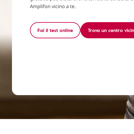
Amplifon vicino a te.
Fai il test online
Trova un centro vici