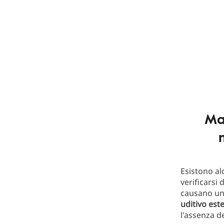
Ma
Esistono a
verificarsi
causano uno
uditivo est
l'assenza d