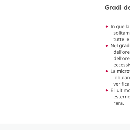
Gradi del
In quell
solitam
tutte l
Nel
grad
dell'or
dell'or
eccessi
La
microt
lobular
verific
E l'ultim
esterno
rara.