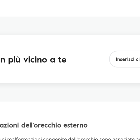
n più vicino a te
zioni dell'orecchio esterno
ni malformazioni congenite dell'orecchio sono associate a