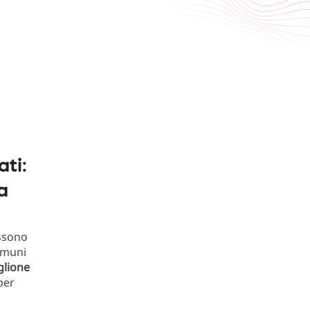
ti:
a
ssono
comuni
glione
per