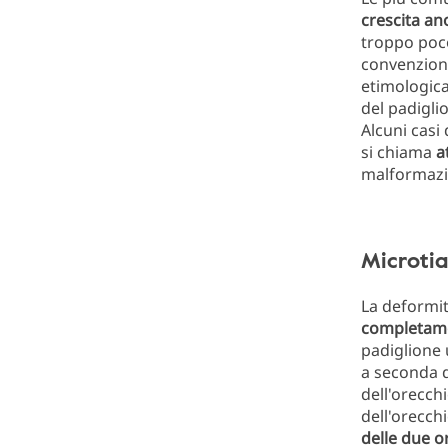
crescita an
troppo poco
convenziona
etimologica
del padigli
Alcuni casi
si chiama
a
malformazio
Microtia
La deformit
completam
padiglione 
a seconda d
dell'orecch
dell'orecch
delle due o