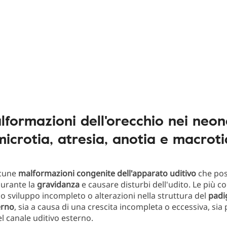
lformazioni dell'orecchio nei neona
microtia, atresia, anotia e macroti
lcune
malformazioni congenite dell'apparato uditivo
che po
 durante la
gravidanza
e causare disturbi dell'udito. Le più 
 sviluppo incompleto o alterazioni nella struttura del
padi
erno
, sia a causa di una crescita incompleta o eccessiva, sia 
el canale uditivo esterno.