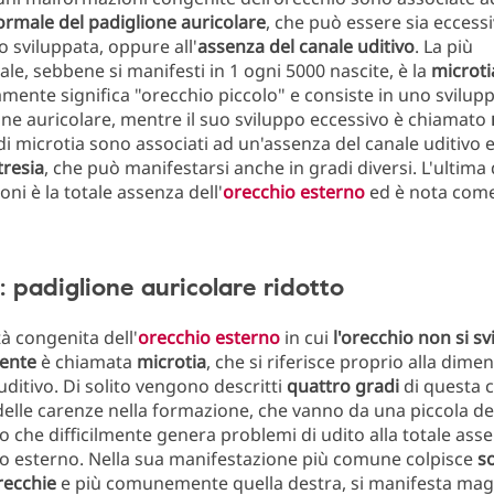
ormale del padiglione auricolare
, che può essere sia eccess
 sviluppata, oppure all'
assenza del canale uditivo
. La più
le, sebbene si manifesti in 1 ogni 5000 nascite, è la
microti
mente significa "orecchio piccolo" e consiste in uno svilup
one auricolare, mentre il suo sviluppo eccessivo è chiamato
 di microtia sono associati ad un'assenza del canale uditivo 
tresia
, che può manifestarsi anche in gradi diversi. L'ultima
ni è la totale assenza dell'
orecchio esterno
ed è nota com
: padiglione auricolare ridotto
à congenita dell'
orecchio esterno
in cui
l'orecchio non si s
ente
è chiamata
microtia
, che si riferisce proprio alla dime
uditivo. Di solito vengono descritti
quattro gradi
di questa 
elle carenze nella formazione, che vanno da una piccola d
io che difficilmente genera problemi di udito alla totale ass
io esterno. Nella sua manifestazione più comune colpisce
s
recchie
e più comunemente quella destra, si manifesta ma