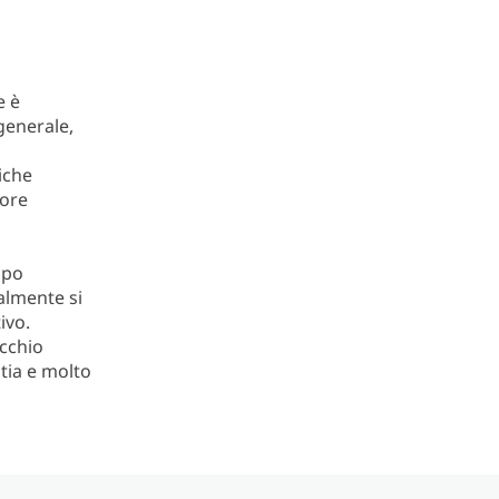
e è
generale,
iche
iore
ipo
almente si
tivo.
ecchio
tia e molto