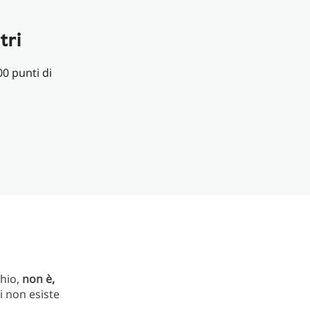
tri
00 punti di
chio,
non è,
ti non esiste