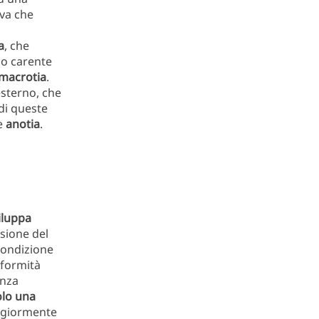
iva che
a
, che
po carente
macrotia
.
esterno, che
 di queste
e
anotia
.
viluppa
nsione del
condizione
eformità
enza
olo una
ggiormente