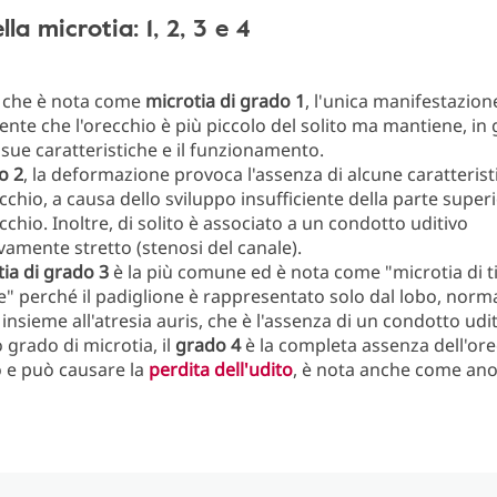
la microtia: 1, 2, 3 e 4
a che è nota come
microtia di grado 1
, l'unica manifestazion
ente che l'orecchio è più piccolo del solito ma mantiene, in 
e sue caratteristiche e il funzionamento.
o 2
, la deformazione provoca l'assenza di alcune caratterist
ecchio, a causa dello sviluppo insufficiente della parte super
ecchio. Inoltre, di solito è associato a un condotto uditivo
vamente stretto (stenosi del canale).
ia di grado 3
è la più comune ed è nota come "microtia di t
e" perché il padiglione è rappresentato solo dal lobo, norm
a insieme all'atresia auris, che è l'assenza di un condotto udi
o grado di microtia, il
grado 4
è la completa assenza dell'or
 e può causare la
perdita dell'udito
, è nota anche come ano