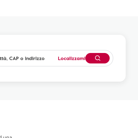
Localizzami
d una