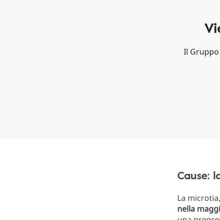
Vi
Il Gruppo 
Cause: l
La microtia
nella maggi
una pregres