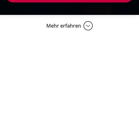
Mehr erfahren
Was kann KI für Ihr Gehör tun?
Intelligente Geräuschunterdrückung