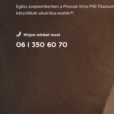
Egész szeptemberben a Phonak Virto P90 Titaniu
készülékek vásárlása esetén*!
Hívjon minket most
06 1 350 60 70