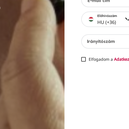
E-mail cím
m
Előhívószám
HU (+36)
Irányítószám
Elfogadom a
Adatkez