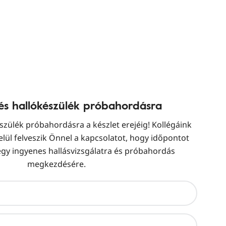
és hallókészülék próbahordásra
szülék próbahordásra a készlet erejéig! Kollégáink
ül felveszik Önnel a kapcsolatot, hogy időpontot
gy ingyenes hallásvizsgálatra és próbahordás
megkezdésére.