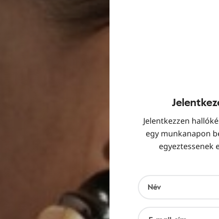
Jelentkez
Jelentkezzen hallóké
egy munkanapon bel
egyeztessenek e
Név