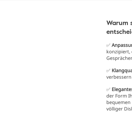
Warum so
entsche
✅
Anpassun
konzipiert,
Gesprächen 
✅
Klangqua
verbessern 
✅
Elegante
der Form I
bequemen S
völliger Dis