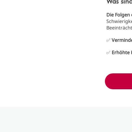
Was sind
Die Folgen 
Schwierigke
Beeinträch
✅
Verminde
✅
Erhöhte 