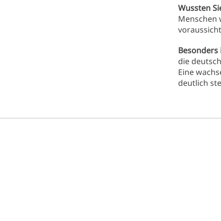
Wussten Si
Menschen w
voraussicht
Besonders 
die deutsc
Eine wachs
deutlich st