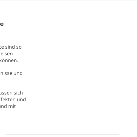
te
e sind so
leisen
 können.
bnisse und
passen sich
rfekten und
und mit