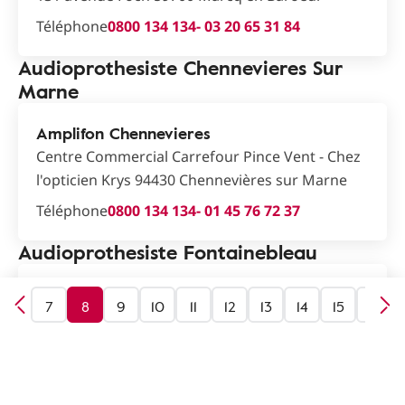
Téléphone
0800 134 134
- 03 20 65 31 84
Audioprothesiste Chennevieres Sur
Marne
Amplifon Chennevieres
Centre Commercial Carrefour Pince Vent - Chez
l'opticien Krys 94430 Chennevières sur Marne
Téléphone
0800 134 134
- 01 45 76 72 37
Audioprothesiste Fontainebleau
Amplifon Fontainebleau
6
7
8
9
10
11
12
13
14
15
16
24 rue de la Paroisse 77300 Fontainebleau
Téléphone
0800 134 134
- 01 60 70 98 96
Audioprothesiste Meung Sur Loire